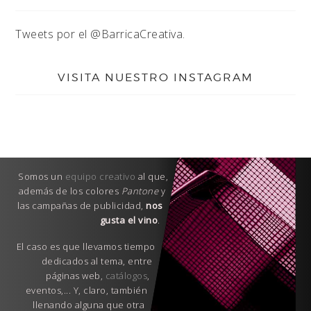
Tweets por el @BarricaCreativa.
VISITA NUESTRO INSTAGRAM
Somos un
equipo creativo
al que,
además de los colores
Pantone
y
las campañas de publicidad,
nos
gusta el vino
.
El caso es que llevamos tiempo
dedicados al tema, entre
páginas web,
catálogos
,
eventos,... Y, claro, también
llenando alguna que otra