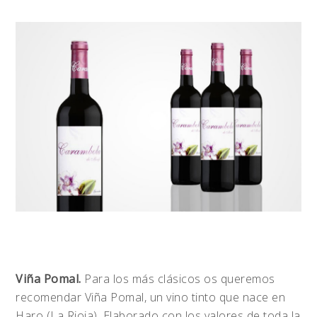
Viña Pomal.
Para los más clásicos os queremos
recomendar Viña Pomal, un vino tinto que nace en
Haro (La Rioja). Elaborado con los valores de toda la