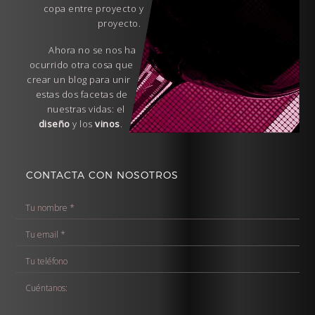
copa entre proyecto y
proyecto.
Ahora no se nos ha
ocurrido otra cosa que
crear un blog para unir
estas dos facetas de
nuestras vidas: el
diseño
y los
vinos
.
CONTACTA CON NOSOTROS
T
u
T
n
u
o
T
e
m
u
m
b
C
t
a
r
u
e
i
e
é