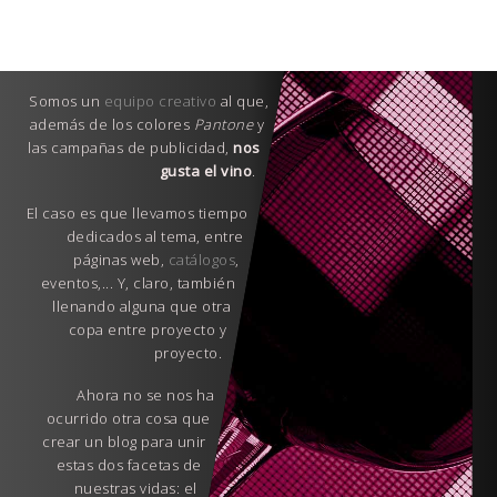
Somos un
equipo creativo
al que,
además de los colores
Pantone
y
las campañas de publicidad,
nos
gusta el vino
.
El caso es que llevamos tiempo
dedicados al tema, entre
páginas web,
catálogos
,
eventos,... Y, claro, también
llenando alguna que otra
copa entre proyecto y
proyecto.
Ahora no se nos ha
ocurrido otra cosa que
crear un blog para unir
estas dos facetas de
nuestras vidas: el