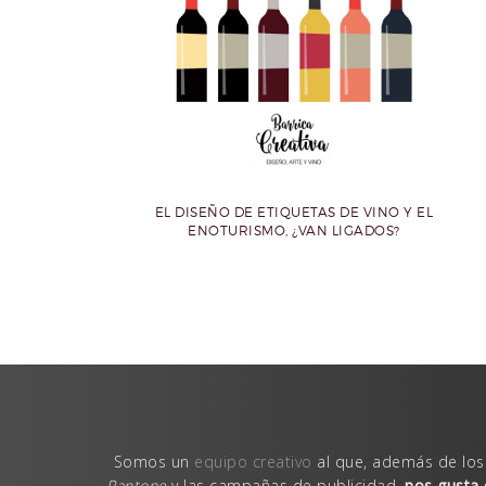
EL DISEÑO DE ETIQUETAS DE VINO Y EL
ENOTURISMO, ¿VAN LIGADOS?
Somos un
equipo creativo
al que, además de los
Pantone
y las campañas de publicidad,
nos gusta 