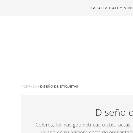
CREATIVIDAD Y VIN
PORTADA
/
DISEÑO DE ETIQUETAS
Diseño 
Colores, formas geométricas o abstractas,
un vino es su primera carta de presentaci