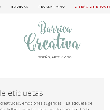
O
BODEGAS
REGALAR VINO
DISEÑO DE ETIQUE
Barrica
Creativa
DISEÑO, ARTE Y VINO.
de etiquetas
 creatividad, emociones sugeridas… La etiqueta de
ón. Si llama nuestra atención, después tendrá la