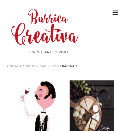
Barrica
Creativa
DISEÑO, ARTE Y VINO.
PORTADA
/
CREATIVIDAD Y VINO
/
PÁGINA 2