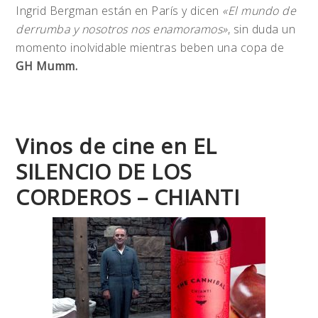
Ingrid Bergman están en París y dicen
«El mundo de
derrumba y nosotros nos enamoramos»
, sin duda un
momento inolvidable mientras beben una copa de
GH Mumm.
Vinos de cine en EL
SILENCIO DE LOS
CORDEROS – CHIANTI