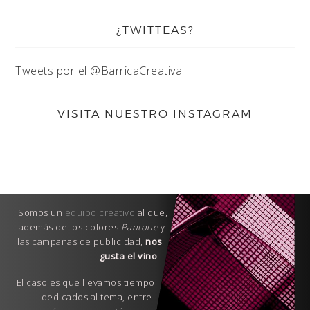
¿TWITTEAS?
Tweets por el @BarricaCreativa.
VISITA NUESTRO INSTAGRAM
Somos un
equipo creativo
al que,
además de los colores
Pantone
y
las campañas de publicidad,
nos
gusta el vino
.
El caso es que llevamos tiempo
dedicados al tema, entre