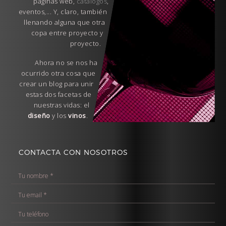
páginas web,
catálogos
,
eventos,... Y, claro, también
llenando alguna que otra
copa entre proyecto y
proyecto.
Ahora no se nos ha
ocurrido otra cosa que
crear un blog para unir
estas dos facetas de
nuestras vidas: el
diseño
y los
vinos
.
CONTACTA CON NOSOTROS
T
u
T
n
u
o
T
e
m
u
m