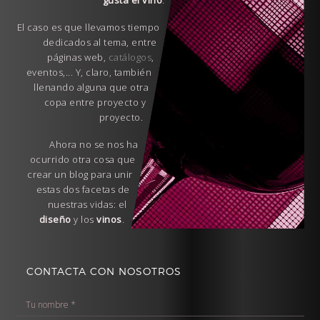
gusta el vino
.
El caso es que llevamos tiempo
dedicados al tema, entre
páginas web,
catálogos
,
eventos,... Y, claro, también
llenando alguna que otra
copa entre proyecto y
proyecto.
Ahora no se nos ha
ocurrido otra cosa que
crear un blog para unir
estas dos facetas de
nuestras vidas: el
diseño
y los
vinos
.
CONTACTA CON NOSOTROS
T
u