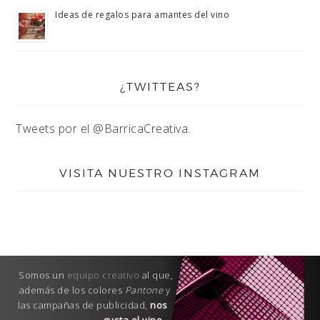
Ideas de regalos para amantes del vino
¿TWITTEAS?
Tweets por el @BarricaCreativa.
VISITA NUESTRO INSTAGRAM
Somos un
equipo creativo
al que,
además de los colores
Pantone
y
las campañas de publicidad,
nos