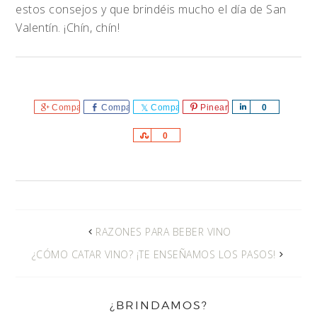
estos consejos y que brindéis mucho el día de San
Valentín. ¡Chín, chín!
Comparte
Comparte
Comparte
Pinear
Comparte
0
Comparte
0
RAZONES PARA BEBER VINO
¿CÓMO CATAR VINO? ¡TE ENSEÑAMOS LOS PASOS!
¿BRINDAMOS?